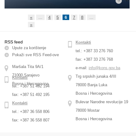
«
…
4
5
6
7
8
…
»
RSS feed
Kontakti
Upute za korištenje
tel.: +387 33 276 760
Pokaži sve RSS Feed-оve
fax: +387 33 276 768
Maršala Tita 9A/1
e-mail:
info@kons.gov.ba
71000 Sarajevo
Trg srpskih junaka 4/III
Kontakti
Bosna i Hercegovina
78000 Banja Luka
tel.: +387 51 492 194
Bosna i Hercegovina
fax: +387 51 492 195
Bulevar Narodne revolucije 19
Kontakti
78000 Mostar
tel.: +387 36 558 806
Bosna i Hercegovina
fax: +387 36 558 807