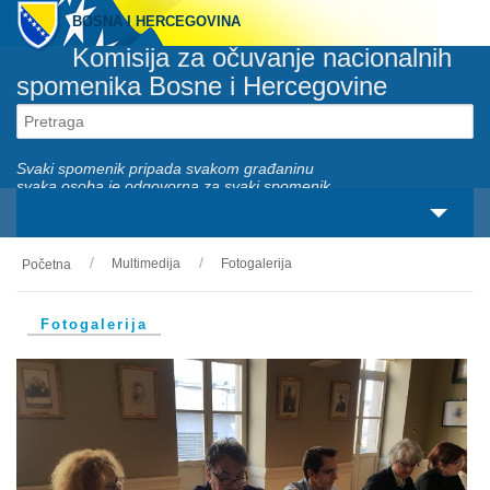
BOSNA I HERCEGOVINA
Komisija za očuvanje nacionalnih
spomenika Bosne i Hercegovine
Svaki spomenik pripada svakom građaninu
svaka osoba je odgovorna za svaki spomenik
Multimedija
Fotogalerija
Početna
O nama
Zakonski okviri
Fotogalerija
Aktivnosti
Nacionalni spomenici
Servisi