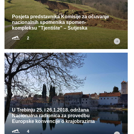
Posjeta predstavnika Komisije za očuvanje
nacionalnih spomenika spomen-
kompleksu "Tjentište" – Sutjeska
2
U Trebinju 25. i 26.1.2018. održana
Nacionalna radionica za provedbu
Europske konvencije o krajobrazima
4