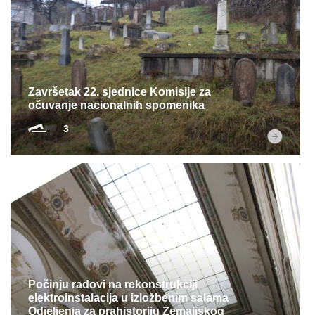
Završetak 22. sjednice Komisije za
očuvanje nacionalnih spomenika
3
Počinju radovi na rekonstrukciji
elektroinstalacija u izložbenim salama
Odjeljenja za prahistoriju Zemaljskog