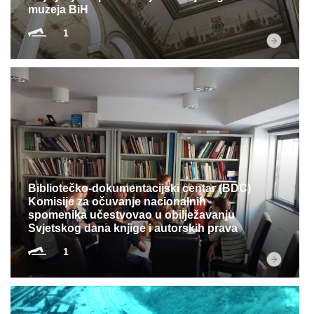
muzeja BiH
1
Bibliotečko-dokumentacijski centar (BDC)
Komisije za očuvanje nacionalnih
spomenika učestvovao u obilježavanju
Svjetskog dana knjige i autorskih prava
1