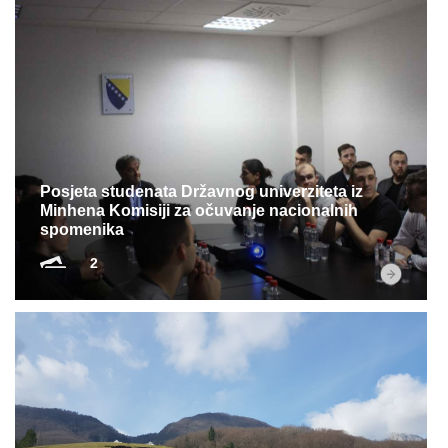
Posjeta studenata Državnog univerziteta iz
Minhena Komisiji za očuvanje nacionalnih
spomenika
2