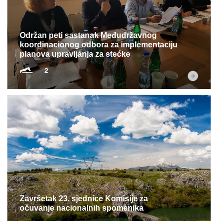
Multimedija
Održan peti sastanak Međudržavnog
koordinacionog odbora za implementaciju
planova upravljanja za stećke
2
Završetak 23. sjednice Komisije za
očuvanje nacionalnih spomenika