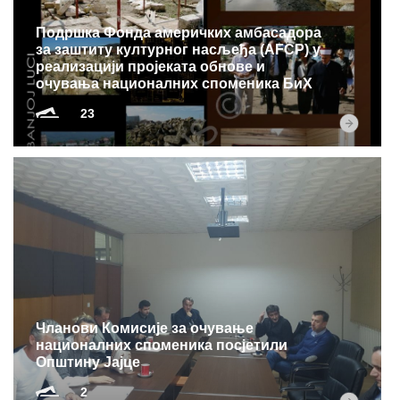
Подршка Фонда америчких амбасадора
за заштиту културног насљеђa (AFCP) у
реализацији пројеката обнове и
очувања националних споменика БиХ
23
Чланови Комисије за очување
националних споменика посјетили
Општину Јајце
2