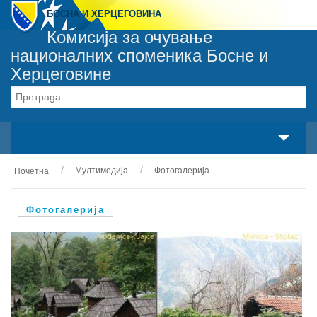
БОСНА И ХЕРЦЕГОВИНА
Комисија за очување
националних споменика Босне и
Херцеговине
Сваки споменик припада сваком грађанину
свака особа је одговорна за сваки споменик
Мултимедија
Фотогалерија
Почетна
О нама
Законски оквир
Фотогалерија
Активности
Национални споменици
Сервиси