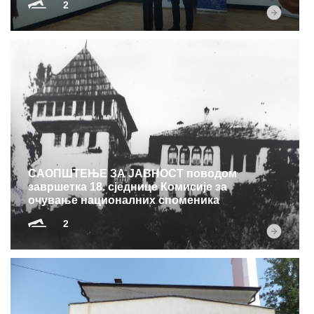
2
САОПШТЕЊЕ ЗА ЈАВНОСТ поводом
завршетка 18. сједнице Комисије за
очување националних споменика
2