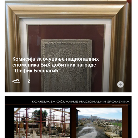
Комисија за очување националних
споменика БиХ добитник награде
"Шефик Бешлагић“
2