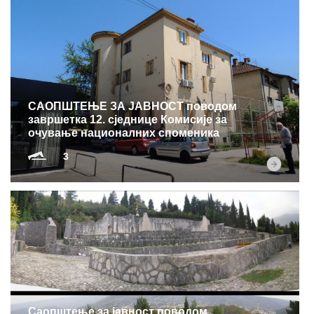
САОПШТЕЊЕ ЗА ЈАВНОСТ поводом
завршетка 12. сједнице Комисије за
очување националних споменика
3
Саопштење за јавност поводом