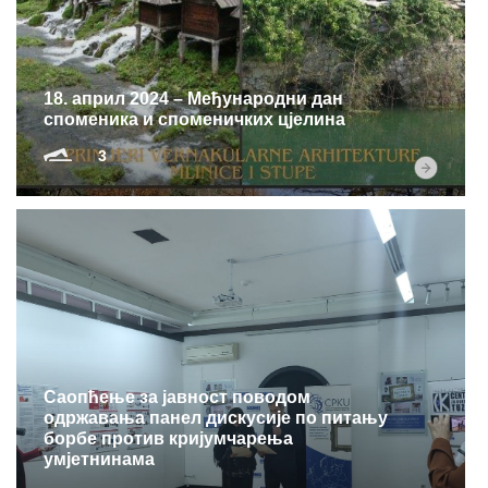
Мултимедија
18. април 2024 – Међународни дан
споменика и споменичких цјелина
3
Саопћење за јавност поводом
одржавања панел дискусије по питању
борбе против кријумчарења
умјетнинама