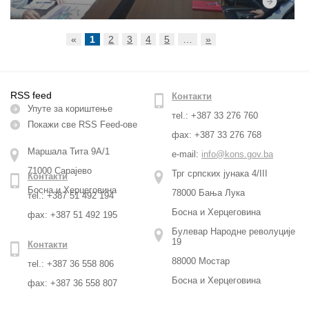
«
1
2
3
4
5
…
»
RSS feed
Контакти
Упуте за кориштење
тel.: +387 33 276 760
Покажи све RSS Feed-ове
фax: +387 33 276 768
Маршала Тита 9А/1
e-mail:
info@kons.gov.ba
71000 Сарајево
Трг српских јунака 4/III
Контакти
Босна и Херцеговина
78000 Бања Лука
тel.: +387 51 492 194
Босна и Херцеговина
фax: +387 51 492 195
Булевар Народне револуције
19
Контакти
88000 Мостар
тel.: +387 36 558 806
Босна и Херцеговина
фax: +387 36 558 807