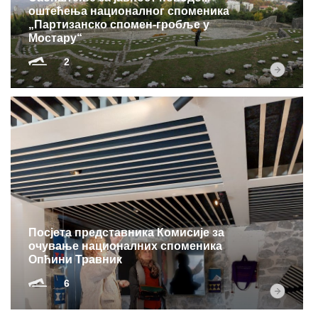
оштећења националног споменика
„Партизанско спомен-гробље у
Мостару“
2
Посјета представника Комисије за
очување националних споменика
Опћини Травник
6