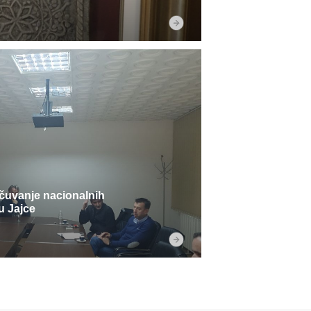
čuvanje nacionalnih
u Jajce