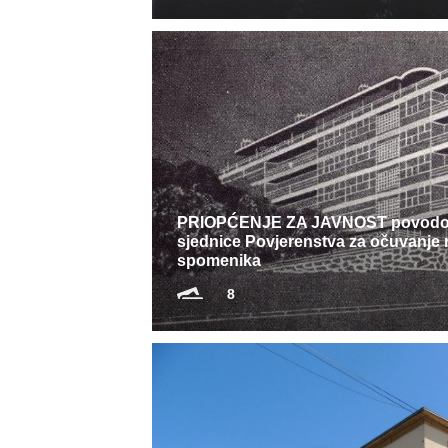
PRIOPĆENJE ZA JAVNOST povodom
sjednice Povjerenstva za očuvanje 
spomenika
8