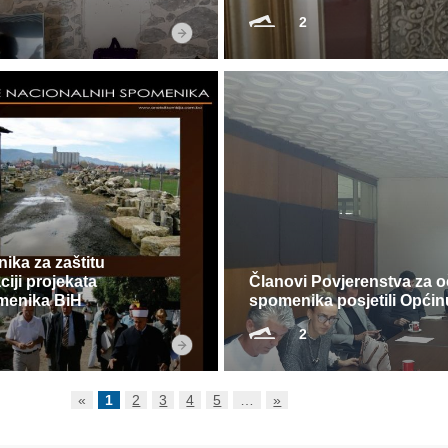
2
ika za zaštitu
ciji projekata
Članovi Povjerenstva za o
menika BiH
spomenika posjetili Općin
2
«
1
2
3
4
5
…
»