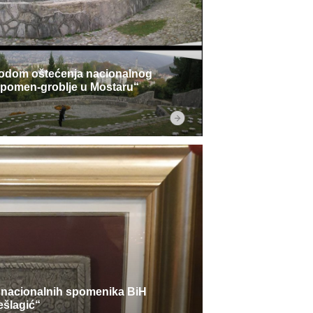
vodom oštećenja nacionalnog
pomen-groblje u Mostaru“
 nacionalnih spomenika BiH
ešlagić“