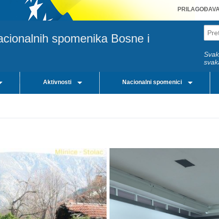
PRILAGOĐAV
acionalnih spomenika Bosne i
Svak
svak
Aktivnosti
Nacionalni spomenici