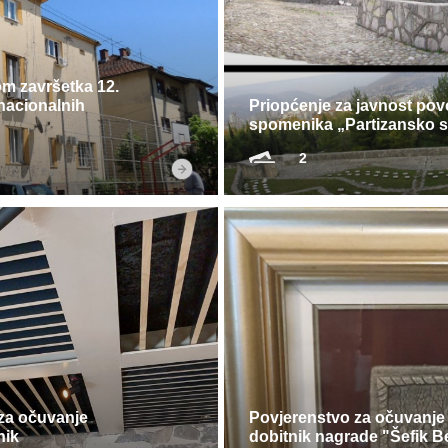
 završetka 12.
nacionalnih
Priopćenje za javnost po
spomenika „Partizansko s
2
 za očuvanje
Povjerenstvo za očuvanje
nik
dobitnik nagrade "Šefik B