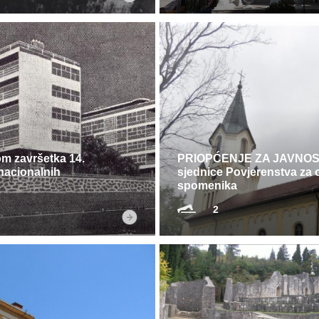
 završetka 14.
PRIOPĆENJE ZA JAVNOST
nacionalnih
sjednice Povjerenstva za 
spomenika
2