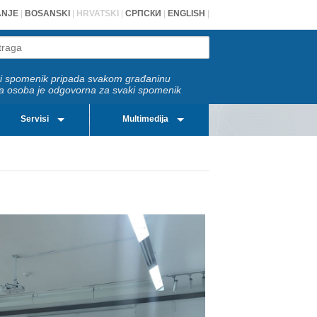
ANJE
|
BOSANSKI
|
HRVATSKI
|
СРПСКИ
|
ENGLISH
|
i spomenik pripada svakom građaninu
a osoba je odgovorna za svaki spomenik
Servisi
Multimedija