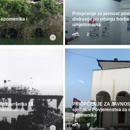
Priopćenje za javnost po
 spomenika i
diskusije po pitanju borbe
umjetninama
2
 završetka 18.
PRIOPĆENJE ZA JAVNOST
nacionalnih
sjednice Povjerenstva za 
spomenika
5