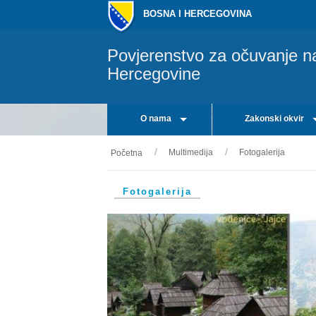
BOSNA I HERCEGOVINA
Povjerenstvo za očuvanje n
Hercegovine
O nama
Zakonski okvir
Multimedija
Fotogalerija
Početna
Fotogalerija