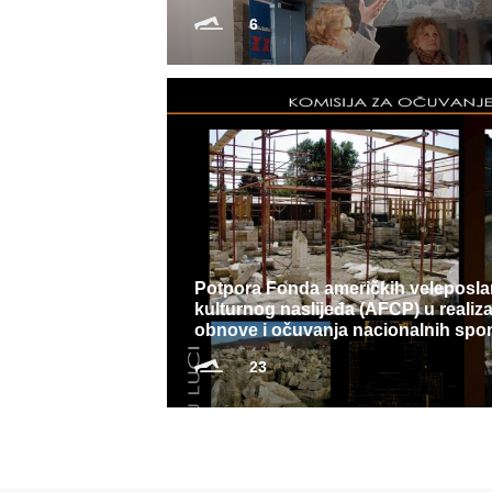
6
Potpora Fonda američkih veleposlan
kulturnog naslijeđa (AFCP) u realiza
obnove i očuvanja nacionalnih spo
23