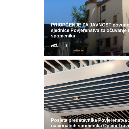
PRIOPĆENJE ZA JAVNOST povodom
sjednice Povjerenstva za očuvanje 
spomenika
3
Posjeta predstavnika Povjerenstva
nacionalnih spomenika Općini Trav