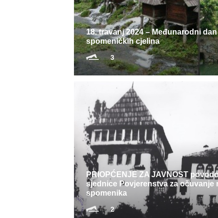
18. travanj 2024 – Međunarodni dan
spomeničkih cjelina
3
PRIOPĆENJE ZA JAVNOST povodom
sjednice Povjerenstva za očuvanje 
spomenika
2