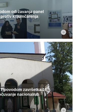
vodom održavanja panel
 protiv krijumčarenja
 povodom završetka 16.
očuvanje nacionalnih