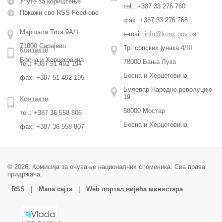
Упуте за кориштење
тel.: +387 33 276 760
Покажи све RSS Feed-ове
фax: +387 33 276 768
Маршала Тита 9А/1
e-mail:
info@kons.gov.ba
71000 Сарајево
Трг српских јунака 4/III
Контакти
Босна и Херцеговина
78000 Бања Лука
тel.: +387 51 492 194
Босна и Херцеговина
фax: +387 51 492 195
Булевар Народне револуције
19
Контакти
88000 Мостар
тel.: +387 36 558 806
Босна и Херцеговина
фax: +387 36 558 807
© 2026. Комисија за очување националних споменика. Сва права
придржана.
|
|
RSS
Мапа сајта
Web портал вијећа министара