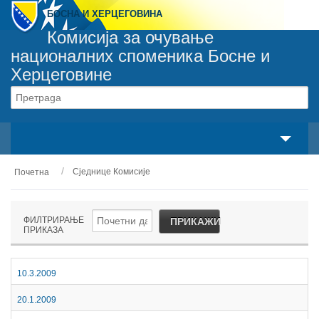
БОСНА И ХЕРЦЕГОВИНА
Комисија за очување
националних споменика Босне и
Херцеговине
Сваки споменик припада сваком грађанину
свака особа је одговорна за сваки споменик
Сједнице Комисије
Почетна
О нама
Законски оквир
ФИЛТРИРАЊЕ
ПРИКАЖИ
ПРИКАЗА
Активности
Национални споменици
10.3.2009
20.1.2009
Сервиси