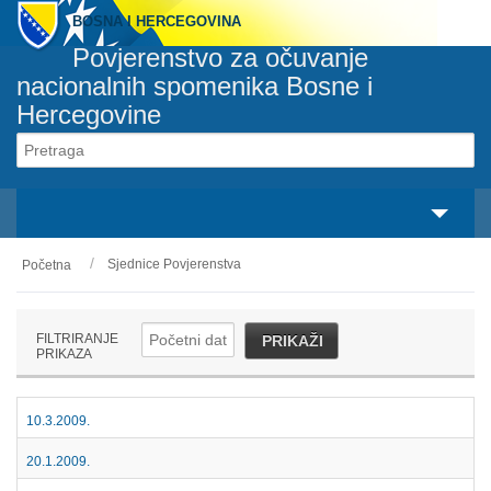
BOSNA I HERCEGOVINA
Povjerenstvo za očuvanje
nacionalnih spomenika Bosne i
Hercegovine
Svaki spomenik pripada svakom građaninu
svaka osoba je odgovorna za svaki spomenik
Sjednice Povjerenstva
Početna
O nama
Zakonski okvir
FILTRIRANJE
PRIKAŽI
PRIKAZA
Aktivnosti
Nacionalni spomenici
10.3.2009.
20.1.2009.
Servisi