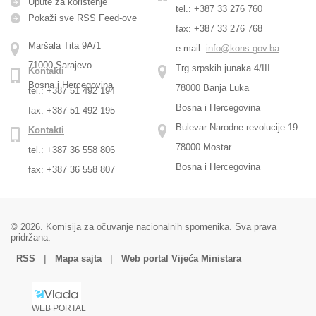
Upute za korištenje
tel.: +387 33 276 760
Pokaži sve RSS Feed-оve
fax: +387 33 276 768
Maršala Tita 9A/1
e-mail:
info@kons.gov.ba
71000 Sarajevo
Trg srpskih junaka 4/III
Kontakti
Bosna i Hercegovina
78000 Banja Luka
tel.: +387 51 492 194
Bosna i Hercegovina
fax: +387 51 492 195
Bulevar Narodne revolucije 19
Kontakti
78000 Mostar
tel.: +387 36 558 806
Bosna i Hercegovina
fax: +387 36 558 807
© 2026. Komisija za očuvanje nacionalnih spomenika. Sva prava
pridržana.
|
|
RSS
Mapa sajta
Web portal Vijeća Ministara
WEB PORTAL