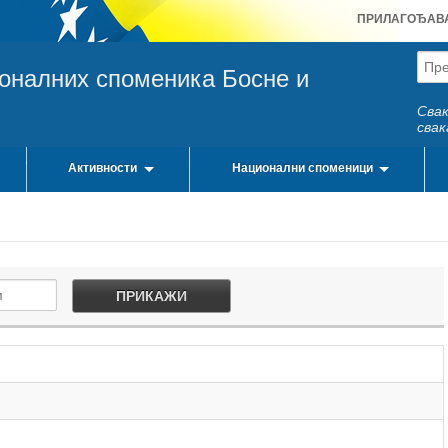
ПРИЛАГОЂАВ
ионалних споменика Босне и
Свак
свак
Активности
Национални споменици
ПРИКАЖИ