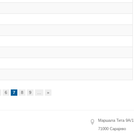
6
7
8
9
…
»
Маршала Тита 9А/1
71000 Сарајево