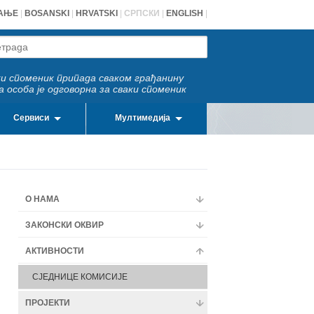
АЊЕ
|
BOSANSKI
|
HRVATSKI
|
СРПСКИ
|
ENGLISH
|
и споменик припада сваком грађанину
а особа је одговорна за сваки споменик
Сервиси
Мултимедија
О НАМА
ЗАКОНСКИ ОКВИР
АКТИВНОСТИ
СЈЕДНИЦЕ КОМИСИЈЕ
ПРОЈЕКТИ