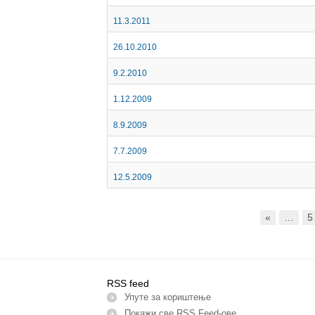
11.3.2011
26.10.2010
9.2.2010
1.12.2009
8.9.2009
7.7.2009
12.5.2009
«
…
5
RSS feed
Упуте за кориштење
Покажи све RSS Feed-ове