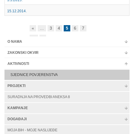
15.12.2014.
«
…
3
4
5
6
7
…
»
O NAMA
ZAKONSKI OKVIR
AKTIVNOSTI
SJEDNICE POVJERENSTVA
PROJEKTI
SURADNJA NA PROVEDBI ANEKSA 8
KAMPANJE
DOGAĐAJI
MOJA BIH - MOJE NASLIJEĐE