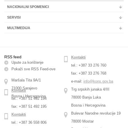
NACIONALNI SPOMENICI
SERVISI
MULTIMEDIJA
RSS feed
Kontakti
Upute za korištenje
tel.: +387 33 276 760
Pokaži sve RSS Feed-оve
fax: +387 33 276 768
Maršala Tita 9A/1
e-mail:
info@kons.gov.ba
71000 Sarajevo
Trg srpskih junaka 4/III
Kontakti
Bosna i Hercegovina
78000 Banja Luka
tel.: +387 51 492 194
Bosna i Hercegovina
fax: +387 51 492 195
Bulevar Narodne revolucije 19
Kontakti
78000 Mostar
tel.: +387 36 558 806