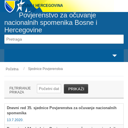
BOSNA I HERCEGOVINA
Povjerenstvo za očuvanje
nacionalnih spomenika Bosne i
Hercegovine
Svaki spomenik pripada svakom građaninu
svaka osoba je odgovorna za svaki spomenik
Sjednice Povjerenstva
Početna
O nama
Zakonski okvir
FILTRIRANJE
PRIKAŽI
PRIKAZA
Aktivnosti
Dnevni red 35. sjednice Povjerenstva za očuvanje nacionalnih
Nacionalni spomenici
spomenika
13.7.2020.
Servisi