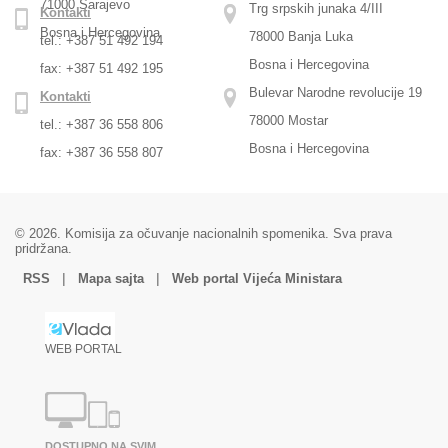
71000 Sarajevo
Trg srpskih junaka 4/III
Kontakti
Bosna i Hercegovina
78000 Banja Luka
tel.: +387 51 492 194
Bosna i Hercegovina
fax: +387 51 492 195
Bulevar Narodne revolucije 19
Kontakti
78000 Mostar
tel.: +387 36 558 806
Bosna i Hercegovina
fax: +387 36 558 807
© 2026. Komisija za očuvanje nacionalnih spomenika. Sva prava
pridržana.
|
|
RSS
Mapa sajta
Web portal Vijeća Ministara
WEB PORTAL
DOSTUPNO NA SVIM