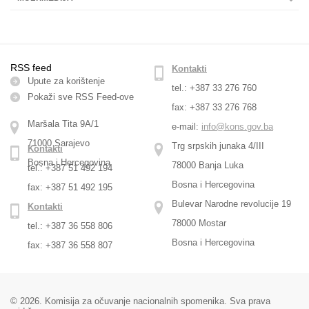
RSS feed
Kontakti
Upute za korištenje
tel.: +387 33 276 760
Pokaži sve RSS Feed-оve
fax: +387 33 276 768
Maršala Tita 9A/1
e-mail:
info@kons.gov.ba
71000 Sarajevo
Trg srpskih junaka 4/III
Kontakti
Bosna i Hercegovina
78000 Banja Luka
tel.: +387 51 492 194
Bosna i Hercegovina
fax: +387 51 492 195
Bulevar Narodne revolucije 19
Kontakti
78000 Mostar
tel.: +387 36 558 806
Bosna i Hercegovina
fax: +387 36 558 807
© 2026. Komisija za očuvanje nacionalnih spomenika. Sva prava