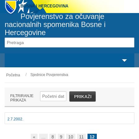
BOSNA I HERCEGOVINA
Povjerenstvo za očuvanje
nacionalnih spomenika Bosne i
Hercegovine
Svaki spomenik pripada svakom građaninu
svaka osoba je odgovorna za svaki spomenik
Sjednice Povjerenstva
Početna
O nama
Zakonski okvir
FILTRIRANJE
PRIKAŽI
PRIKAZA
Aktivnosti
Nacionalni spomenici
2.7.2002.
Servisi
«
…
8
9
10
11
12