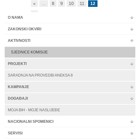
«
…
8
9
10
11
12
Multimedija
»
O NAMA
ZAKONSKI OKVIRI
AKTIVNOSTI
SJEDNICE KOMISIJE
PROJEKTI
SARADNJA NA PROVEDBI ANEKSA 8
KAMPANJE
DOGAĐAJI
MOJA BIH - MOJE NASLIJEĐE
NACIONALNI SPOMENICI
SERVISI