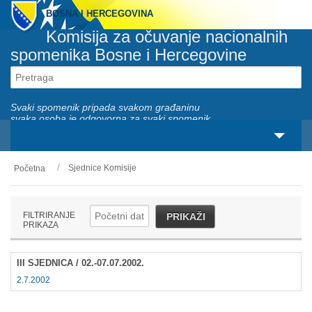
BOSNA I HERCEGOVINA
Komisija za očuvanje nacionalnih
spomenika Bosne i Hercegovine
Svaki spomenik pripada svakom građaninu
svaka osoba je odgovorna za svaki spomenik
Sjednice Komisije
Početna
O nama
Zakonski okviri
FILTRIRANJE
PRIKAŽI
PRIKAZA
Aktivnosti
III SJEDNICA / 02.-07.07.2002.
Nacionalni spomenici
2.7.2002
Servisi