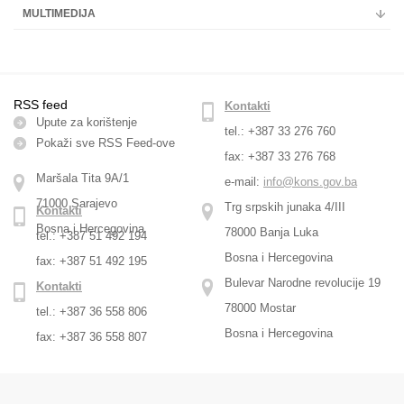
MULTIMEDIJA
RSS feed
Kontakti
Upute za korištenje
tel.: +387 33 276 760
Pokaži sve RSS Feed-оve
fax: +387 33 276 768
Maršala Tita 9A/1
e-mail:
info@kons.gov.ba
71000 Sarajevo
Trg srpskih junaka 4/III
Kontakti
Bosna i Hercegovina
78000 Banja Luka
tel.: +387 51 492 194
Bosna i Hercegovina
fax: +387 51 492 195
Bulevar Narodne revolucije 19
Kontakti
78000 Mostar
tel.: +387 36 558 806
Bosna i Hercegovina
fax: +387 36 558 807