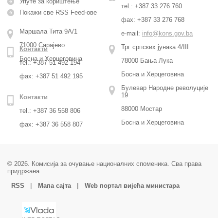
Упуте за кориштење
тel.: +387 33 276 760
Покажи све RSS Feed-ове
фax: +387 33 276 768
Маршала Тита 9А/1
e-mail:
info@kons.gov.ba
71000 Сарајево
Трг српских јунака 4/III
Контакти
Босна и Херцеговина
78000 Бања Лука
тel.: +387 51 492 194
Босна и Херцеговина
фax: +387 51 492 195
Булевар Народне револуције
19
Контакти
88000 Мостар
тel.: +387 36 558 806
Босна и Херцеговина
фax: +387 36 558 807
© 2026. Комисија за очување националних споменика. Сва права
придржана.
|
|
RSS
Мапа сајта
Web портал вијећа министара