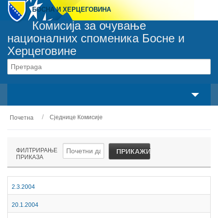
БОСНА И ХЕРЦЕГОВИНА
Комисија за очување
националних споменика Босне и
Херцеговине
Сваки споменик припада сваком грађанину
свака особа је одговорна за сваки споменик
Сједнице Комисије
Почетна
О нама
Законски оквир
ФИЛТРИРАЊЕ
ПРИКАЖИ
ПРИКАЗА
Активности
Национални споменици
2.3.2004
20.1.2004
Сервиси