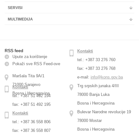
SERVISI
MULTIMEDIJA
RSS feed
Kontakti
Upute za korištenje
tel.: +387 33 276 760
Pokaži sve RSS Feed-оve
fax: +387 33 276 768
Maršala Tita 9A/1
e-mail:
info@kons.gov.ba
71000 Sarajevo
Trg srpskih junaka 4/III
Kontakti
Bosna i Hercegovina
78000 Banja Luka
tel.: +387 51 492 194
Bosna i Hercegovina
fax: +387 51 492 195
Bulevar Narodne revolucije 19
Kontakti
78000 Mostar
tel.: +387 36 558 806
Bosna i Hercegovina
fax: +387 36 558 807