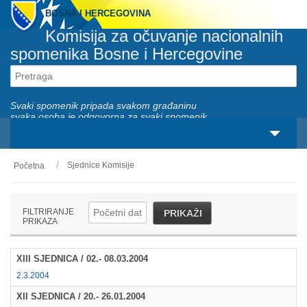
BOSNA I HERCEGOVINA
Komisija za očuvanje nacionalnih
spomenika Bosne i Hercegovine
Svaki spomenik pripada svakom građaninu
svaka osoba je odgovorna za svaki spomenik
Sjednice Komisije
Početna
O nama
Zakonski okviri
FILTRIRANJE
PRIKAŽI
PRIKAZA
Aktivnosti
XIII SJEDNICA / 02.- 08.03.2004
Nacionalni spomenici
2.3.2004
Servisi
XII SJEDNICA / 20.- 26.01.2004