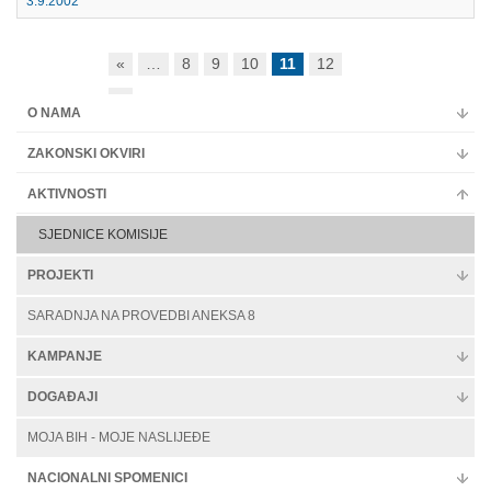
3.9.2002
«
…
8
9
10
11
12
»
O NAMA
ZAKONSKI OKVIRI
AKTIVNOSTI
SJEDNICE KOMISIJE
PROJEKTI
SARADNJA NA PROVEDBI ANEKSA 8
KAMPANJE
DOGAĐAJI
MOJA BIH - MOJE NASLIJEĐE
NACIONALNI SPOMENICI