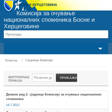
БОСНА И ХЕРЦЕГОВИНА
Комисија за очување
националних споменика Босне и
Херцеговине
Сваки споменик припада сваком грађанину
свака особа је одговорна за сваки споменик
Сједнице Комисије
Почетна
О нама
Законски оквир
ФИЛТРИРАЊЕ
ПРИКАЖИ
ПРИКАЗА
Активности
Дневни ред 2. сједнице Комисије за очување националних
Национални споменици
споменика
16.7.2021
Сервиси