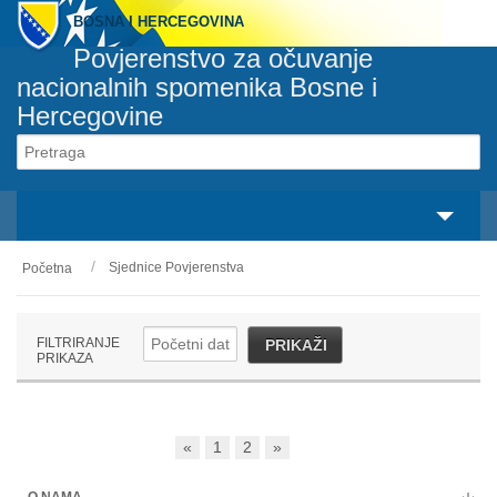
BOSNA I HERCEGOVINA
Povjerenstvo za očuvanje
nacionalnih spomenika Bosne i
Hercegovine
Svaki spomenik pripada svakom građaninu
svaka osoba je odgovorna za svaki spomenik
Sjednice Povjerenstva
Početna
O nama
Zakonski okvir
FILTRIRANJE
PRIKAŽI
PRIKAZA
Aktivnosti
Nacionalni spomenici
«
1
2
»
Servisi
O NAMA