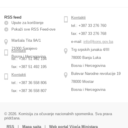
RSS feed
Kontakti
Upute za korištenje
tel.: +387 33 276 760
Pokaži sve RSS Feed-оve
fax: +387 33 276 768
Maršala Tita 9A/1
e-mail:
info@kons.gov.ba
71000 Sarajevo
Trg srpskih junaka 4/III
Kontakti
Bosna i Hercegovina
78000 Banja Luka
tel.: +387 51 492 194
Bosna i Hercegovina
fax: +387 51 492 195
Bulevar Narodne revolucije 19
Kontakti
78000 Mostar
tel.: +387 36 558 806
Bosna i Hercegovina
fax: +387 36 558 807
© 2026. Komisija za očuvanje nacionalnih spomenika. Sva prava
pridržana.
|
|
RSS
Mapa sajta
Web portal Vijeća Ministara